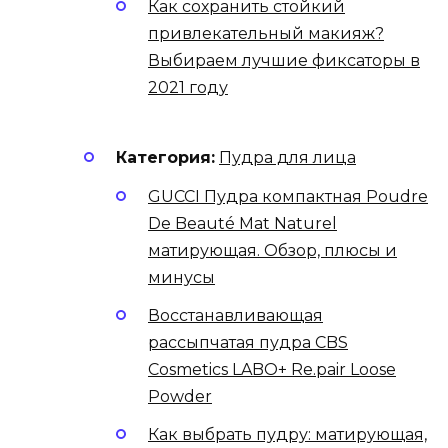
Как сохранить стойкий
привлекательный макияж?
Выбираем лучшие фиксаторы в
2021 году
Категория:
Пудра для лица
GUCCI Пудра компактная Poudre
De Beauté Mat Naturel
матирующая. Обзор, плюсы и
минусы
Восстанавливающая
рассыпчатая пудра CBS
Cosmetics LABO+ Re.pair Loose
Powder
Как выбрать пудру: матирующая,