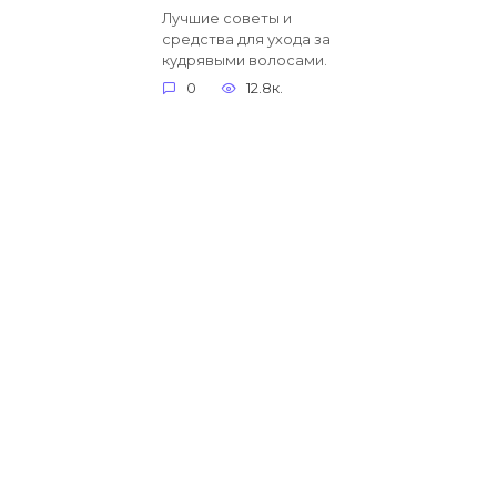
Лучшие советы и
средства для ухода за
кудрявыми волосами.
0
12.8к.