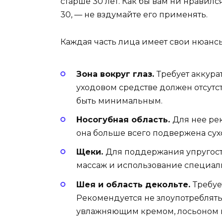
старше 30 лет
. Как бы вам ни нравился
30, — не вздумайте его применять.
Каждая часть лица имеет свои нюансы
Зона вокруг глаз.
Требует аккура
уходовом средстве должен отсутс
быть минимальным.
Носогубная область.
Для нее ре
она больше всего подвержена сухо
Щеки.
Для поддержания упругост
массаж и использование специал
Шея и область декольте.
Требуе
Рекомендуется не злоупотреблять
увлажняющим кремом, лосьоном 