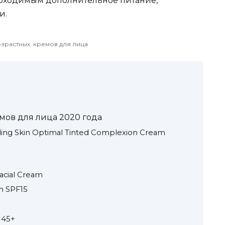
еобходимым дополнительное питание,
и.
озрастных кремов для лица
мов для лица 2020 года
ing Skin Optimal Tinted Complexion Cream
acial Cream
m SPF15
 45+