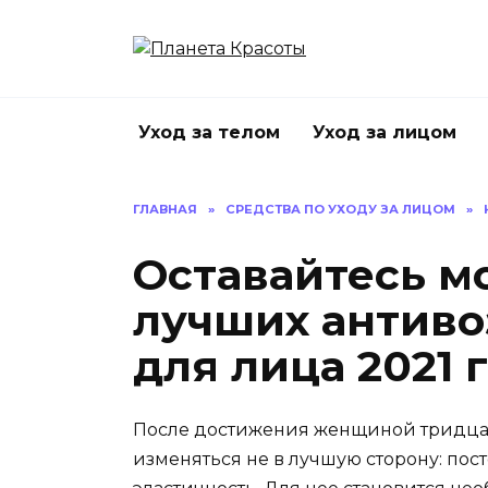
Перейти
к
содержанию
Уход за телом
Уход за лицом
ГЛАВНАЯ
»
СРЕДСТВА ПО УХОДУ ЗА ЛИЦОМ
»
Оставайтесь м
лучших антиво
для лица 2021 
После достижения женщиной тридцати
изменяться не в лучшую сторону: пос