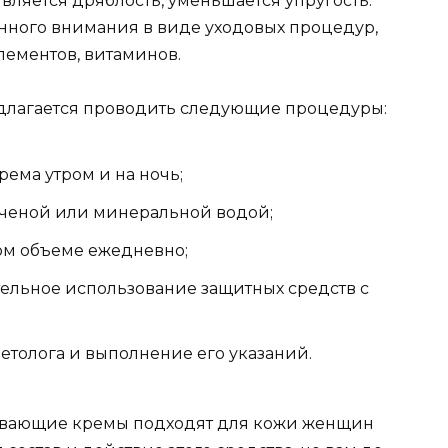
ляется дряблость, уменьшается упругость.
янного внимания в виде уходовых процедур,
элементов, витаминов.
длагается проводить следующие
процедуры
:
ема утром и на ночь;
ченой или минеральной водой;
ом объеме ежедневно;
ельное использование защитных средств с
толога и выполнение его указаний.
живающие кремы подходят для кожи женщин