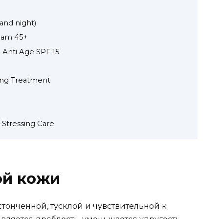
 and night)
ream 45+
i Anti Age SPF 15
eing Treatment
-Stressing Care
ой кожи
стонченной, тусклой и чувствительной к