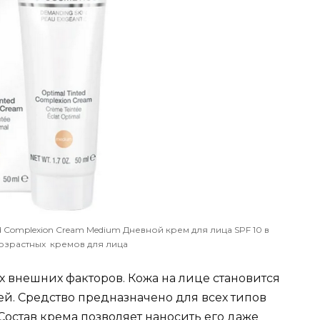
ed Complexion Cream Medium Дневной крем для лица SPF 10 в
озрастных кремов для лица
х внешних факторов. Кожа на лице становится
ей. Средство предназначено для всех типов
Состав крема позволяет наносить его даже