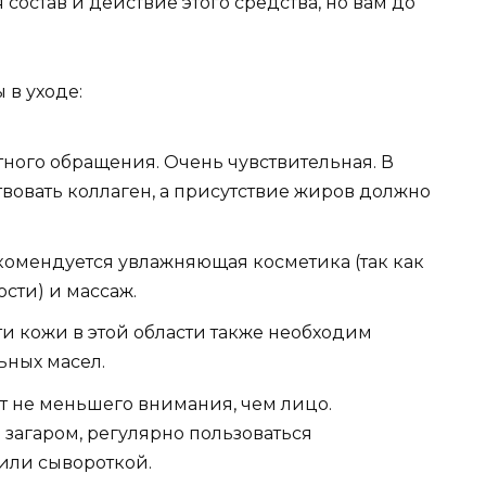
 состав и действие этого средства, но вам до
 в уходе:
тного обращения. Очень чувствительная. В
твовать коллаген, а присутствие жиров должно
комендуется увлажняющая косметика (так как
сти) и массаж.
и кожи в этой области также необходим
ьных масел.
т не меньшего внимания, чем лицо.
 загаром, регулярно пользоваться
или сывороткой.