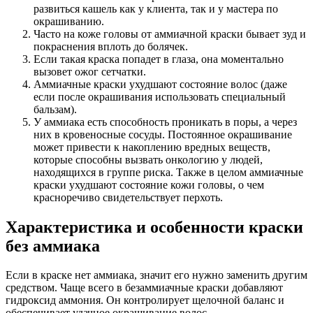
развиться кашель как у клиента, так и у мастера по
окрашиванию.
Часто на коже головы от аммиачной краски бывает зуд и
покраснения вплоть до болячек.
Если такая краска попадет в глаза, она моментально
вызовет ожог сетчатки.
Аммиачные краски ухудшают состояние волос (даже
если после окрашивания использовать специальный
бальзам).
У аммиака есть способность проникать в поры, а через
них в кровеносные сосуды. Постоянное окрашивание
может привести к накоплению вредных веществ,
которые способны вызвать онкологию у людей,
находящихся в группе риска. Также в целом аммиачные
краски ухудшают состояние кожи головы, о чем
красноречиво свидетельствует перхоть.
Характеристика и особенности краски
без аммиака
Если в краске нет аммиака, значит его нужно заменить другим
средством. Чаще всего в безаммиачные краски добавляют
гидроксид аммония. Он контролирует щелочной баланс и
обеспечивает удачное окрашивание волос.