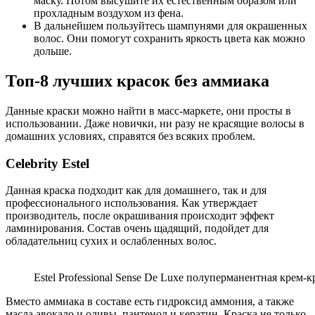
маску. Потом высушите их естественным образом или
прохладным воздухом из фена.
В дальнейшем пользуйтесь шампунями для окрашенных
волос. Они помогут сохранить яркость цвета как можно
дольше.
Топ-8 лучших красок без аммиака
Данные краски можно найти в масс-маркете, они просты в
использовании. Даже новички, ни разу не красящие волосы в
домашних условиях, справятся без всяких проблем.
Celebrity Estel
Данная краска подходит как для домашнего, так и для
профессионального использования. Как утверждает
производитель, после окрашивания происходит эффект
ламинирования. Состав очень щадящий, подойдет для
обладательниц сухих и ослабленных волос.
Estel Professional Sense De Luxe полуперманентная крем-к
Вместо аммиака в составе есть гидроксид аммония, а также
масла авокадо и оливы, пантенол и кератин. Краска не только