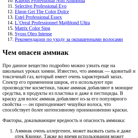
Kapous Professional Non Ammonia
Selective Professional Evo
Elgon Get The Color Dolce
Estel Professional Essex
L`Oreal Professionnel Majiblond Ultra
Matrix Color Sing
Syoss Oleo Intense
Рекомендации по уходу за окрашенными волосами
Чем опасен аммиак
Про данное вещество подробно можно узнать еще на
школьных уроках химии. Известно, что аммиак — ядовитый и
токсичный газ, который имеет очень характерный запах.
Спектр его применения широк, его используют при
производстве косметики, также аммиак добавляют в моющие
средства, в продукты из пластика и даже в пестициды. В
краску для волос аммиак добавляют из-за его популярного
свойства — он приподнимает чешуйки волоса, что
способствует более интенсивному проникновению краски.
Факторы, доказывающие вредность и опасность аммиака:
Аммиак очень аллергенен, может вызвать сыпь и даже
отек Квинке. Также во время использования может